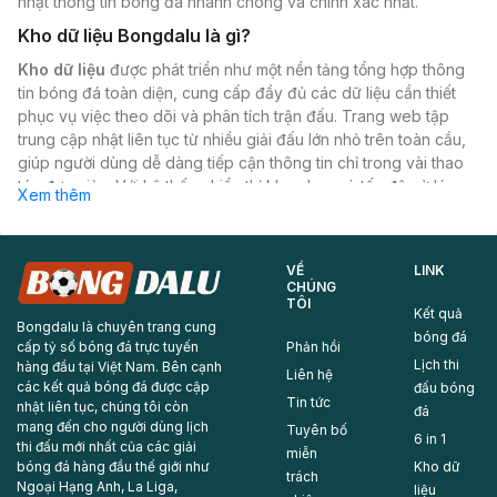
nhật thông tin bóng đá nhanh chóng và chính xác nhất.
Kho dữ liệu Bongdalu là gì?
Kho dữ liệu
được phát triển như một nền tảng tổng hợp thông
tin bóng đá toàn diện, cung cấp đầy đủ các dữ liệu cần thiết
phục vụ việc theo dõi và phân tích trận đấu. Trang web tập
trung cập nhật liên tục từ nhiều giải đấu lớn nhỏ trên toàn cầu,
giúp người dùng dễ dàng tiếp cận thông tin chỉ trong vài thao
tác đơn giản. Với hệ thống hiển thị khoa học và tốc độ xử lý
Xem thêm
nhanh, nền tảng này đáp ứng tốt nhu cầu tra cứu dữ liệu theo
thời gian thực.
Kho dữ liệu
giữ vai trò quan trọng trong việc hỗ trợ phân tích
VỀ
LINK
CHÚNG
bóng đá thông qua các chỉ số chi tiết như phong độ, lịch sử đối
TÔI
đầu hay thống kê trận đấu. Nhờ nguồn thông tin được chuẩn
Kết quả
Bongdalu là chuyên trang cung
hóa và cập nhật liên tục, người dùng có thể đưa ra nhận định
bóng đá
Phản hồi
cấp tỷ số bóng đá trực tuyến
chính xác hơn. Đối tượng sử dụng rất đa dạng, từ người tham
Lịch thi
hàng đầu tại Việt Nam. Bên cạnh
Liên hệ
gia cá cược cần dữ kiện để soi kèo, người hâm mộ muốn theo
các kết quả bóng đá được cập
đấu bóng
Tin tức
dõi trận đấu, cho đến các chuyên gia phân tích cần dữ liệu
nhật liên tục, chúng tôi còn
đá
mang đến cho người dùng lịch
chuyên sâu để đánh giá chiến thuật.
Tuyên bố
6 in 1
thi đấu mới nhất của các giải
miễn
Kho dữ
bóng đá hàng đầu thế giới như
trách
Ngoại Hạng Anh, La Liga,
liệu