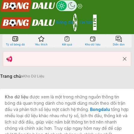
Bóng đá
Tin tức
Tỷ số bóng đá
Yêu thích
Kết quả
Kho dữ liệu
Diễn đàn
Trang chủ
»
Kho Dữ Liệu
Kho dữ liệu
được xem là một trong những nguồn thông tin
bóng đá quan trọng dành cho người dùng muốn theo dõi trận
đấu và phân tích số liệu một cách hệ thống.
Bongdalu
tổng hợp
nhiều loại dữ liệu khác nhau như tỷ số, lịch thi đấu, thống kê và
lịch sử đối đầu, giúp việc nắm bắt thông tin trở nên nhanh
chóng và chính xác hơn. Truy cập ngay hôm nay để để cập